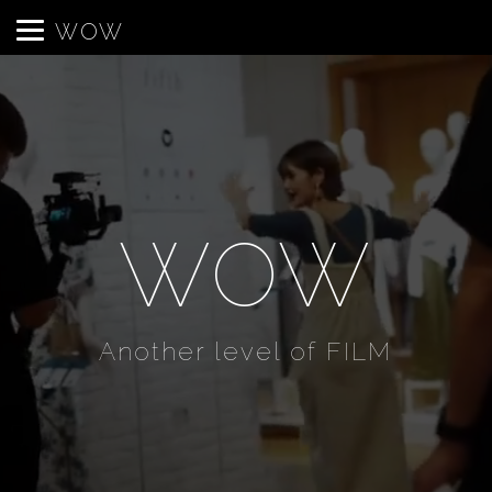
WOW
WOW
Another level of FILM