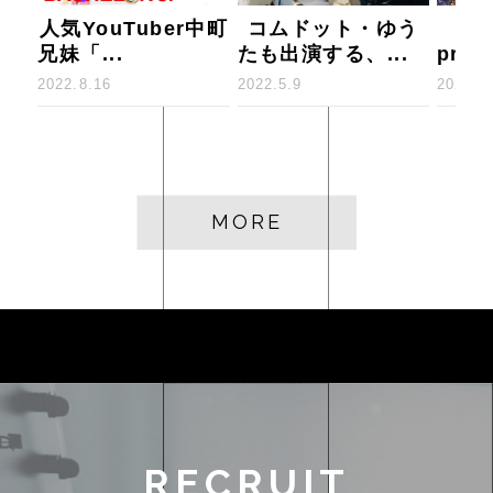
人気YouTuber中町
コムドット・ゆう
『
兄妹「...
たも出演する、...
prese
2022.8.16
2022.5.9
2022.4
MORE
RECRUIT